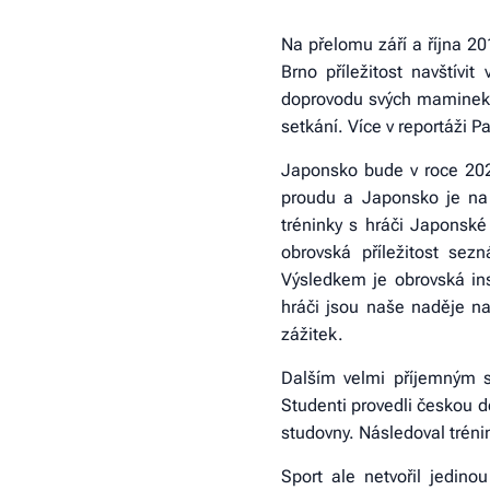
Na přelomu září a října 2
Brno příležitost navštív
doprovodu svých maminek a
setkání. Více v reportáži P
Japonsko bude v roce 2020 
proudu a Japonsko je na 
tréninky s hráči Japonské
obrovská příležitost se
Výsledkem je obrovská ins
hráči jsou naše naděje na
zážitek.
Dalším velmi příjemným s
Studenti provedli českou de
studovny. Následoval trénin
Sport ale netvořil jedin