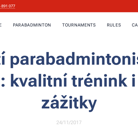
 891 077
E
PARABADMINTON
TOURNAMENTS
RULES
CA
í parabadmintoni
: kvalitní trénink i
zážitky
24/11/2017