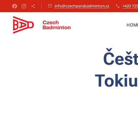
info@czechparabadminton.cz
+420 725
HOM
Češt
Tokiu