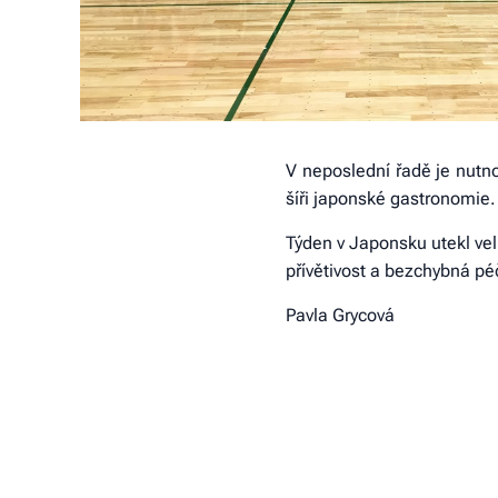
V neposlední řadě je nutno
šíři japonské gastronomie. 
Týden v Japonsku utekl velm
přívětivost a bezchybná p
Pavla Grycová