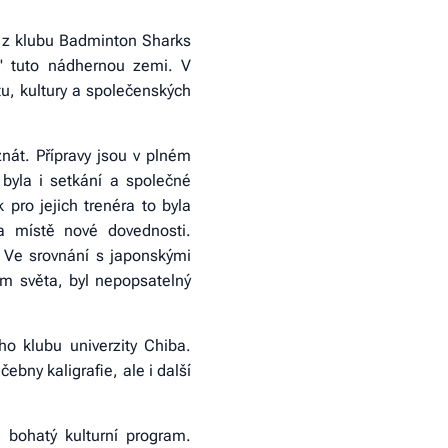
c z klubu Badminton Sharks
w" tuto nádhernou zemi. V
u, kultury a společenských
znát. Přípravy jsou v plném
byla i setkání a společné
pro jejich trenéra to byla
a místě nové dovednosti.
. Ve srovnání s japonskými
em světa, byl nepopsatelný
o klubu univerzity Chiba.
ebny kaligrafie, ale i další
 bohatý kulturní program.