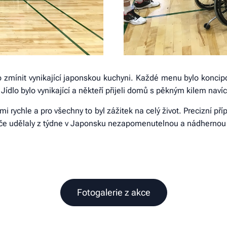
 zmínit vynikající japonskou kuchyni. Každé menu bylo koncip
Jídlo bylo vynikající a někteří přijeli domů s pěkným kilem navíc
i rychle a pro všechny to byl zážitek na celý život. Precizní p
éče udělaly z týdne v Japonsku nezapomenutelnou a nádherno
Fotogalerie z akce