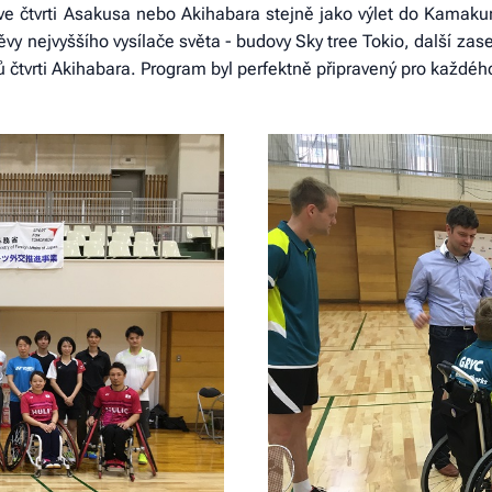
 čtvrti Asakusa nebo Akihabara stejně jako výlet do Kamakury
vy nejvyššího vysílače světa - budovy Sky tree Tokio, další za
 čtvrti Akihabara. Program byl perfektně připravený pro každéh