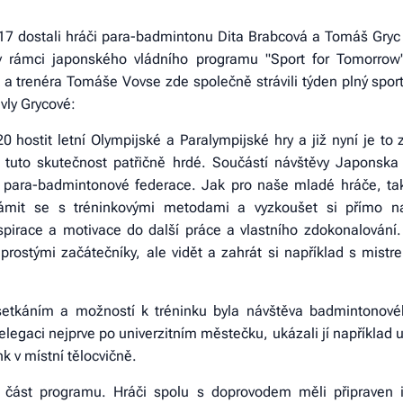
017 dostali hráči para-badmintonu Dita Brabcová a Tomáš Gry
it v rámci japonského vládního programu "Sport for Tomorro
 trenéra Tomáše Vovse zde společně strávili týden plný sport
avly Grycové:
hostit letní Olympijské a Paralympijské hry a již nyní je to 
tuto skutečnost patřičně hrdé. Součástí návštěvy Japonska 
 para-badmintonové federace. Jak pro naše mladé hráče, tak 
známit se s tréninkovými metodami a vyzkoušet si přímo n
pirace a motivace do další práce a vlastního zdokonalování
prostými začátečníky, ale vidět a zahrát si například s mistr
etkáním a možností k tréninku byla návštěva badmintonovéh
legaci nejprve po univerzitním městečku, ukázali jí například uč
k v místní tělocvičně.
ou část programu. Hráči spolu s doprovodem měli připraven i