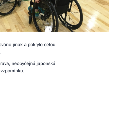
ováno jinak a pokrylo celou
.
říprava, neobyčejná japonská
u vzpomínku.