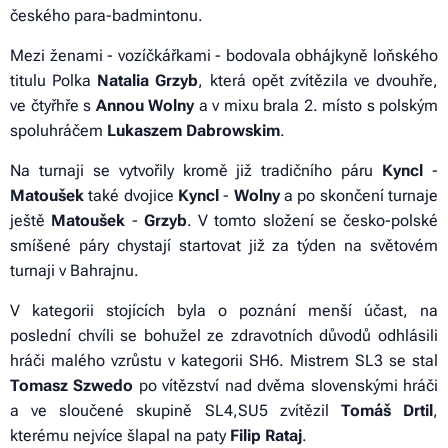
českého para-badmintonu.
Mezi ženami - vozíčkářkami - bodovala obhájkyně loňského
titulu Polka
Natalia Grzyb
, která opět zvítězila ve dvouhře,
ve čtyřhře s
Annou Wolny
a v mixu brala 2. místo s polským
spoluhráčem
Lukaszem Dabrowskim
.
Na turnaji se vytvořily kromě již tradičního páru
Kyncl
-
Matoušek
také dvojice
Kyncl
-
Wolny
a po skončení turnaje
ještě
Matoušek
-
Grzyb
. V tomto složení se česko-polské
smíšené páry chystají startovat již za týden na světovém
turnaji v Bahrajnu.
V kategorii stojících byla o poznání menší účast, na
poslední chvíli se bohužel ze zdravotních důvodů odhlásili
hráči malého vzrůstu v kategorii SH6. Mistrem SL3 se stal
Tomasz
Szwedo
po vítězství nad dvěma slovenskými hráči
a ve sloučené skupině SL4,SU5 zvítězil
Tomáš Drtil
,
kterému nejvíce šlapal na paty
Filip Rataj
.