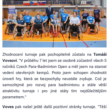
Zhodnocení turnaje pak pochopitelně zůstalo na
Tomáši
Vovsovi
. "V průběhu 7 let jsem se osobně zúčastnil všech 5
ročníků Czech Para-Badminton Open a měl jsem na starost
vedení otevřených kempů. Proto jsem schopen zhodnotit
úroveň hry, která se bezpochyby neustále zvyšuje. Což je
samozřejmě pro rozvoj para badmintonu a stále větší
atraktivitu turnaje i pro jiné státy tím nejdůležitějším
parametrem."
Voves
pak našel ještě další pozitivní stránky turnaje. "Těší