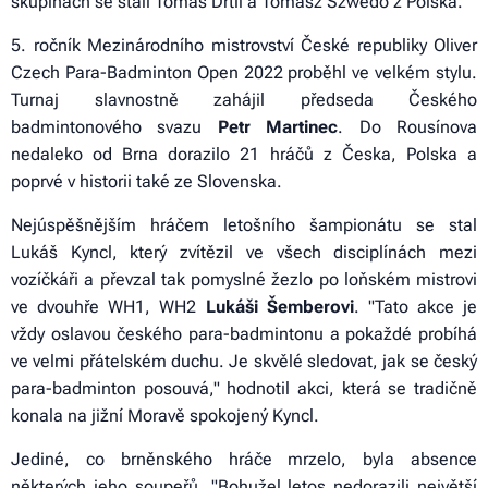
skupinách se stali Tomáš Drtil a Tomasz Szwedo z Polska.
5. ročník Mezinárodního mistrovství České republiky Oliver
Czech Para-Badminton Open 2022 proběhl ve velkém stylu.
Turnaj slavnostně zahájil předseda Českého
badmintonového svazu
Petr Martinec
. Do Rousínova
nedaleko od Brna dorazilo 21 hráčů z Česka, Polska a
poprvé v historii také ze Slovenska.
Nejúspěšnějším hráčem letošního šampionátu se stal
Lukáš Kyncl, který zvítězil ve všech disciplínách mezi
vozíčkáři a převzal tak pomyslné žezlo po loňském mistrovi
ve dvouhře WH1, WH2
Lukáši Šemberovi
. "Tato akce je
vždy oslavou českého para-badmintonu a pokaždé probíhá
ve velmi přátelském duchu. Je skvělé sledovat, jak se český
para-badminton posouvá," hodnotil akci, která se tradičně
konala na jižní Moravě spokojený Kyncl.
Jediné, co brněnského hráče mrzelo, byla absence
některých jeho soupeřů. "Bohužel letos nedorazili největší