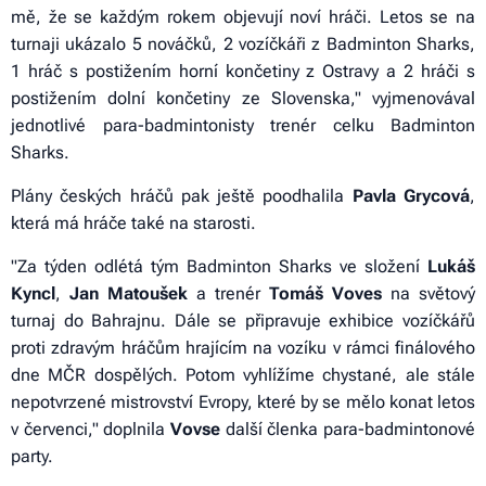
mě, že se každým rokem objevují noví hráči. Letos se na
turnaji ukázalo 5 nováčků, 2 vozíčkáři z Badminton Sharks,
1 hráč s postižením horní končetiny z Ostravy a 2 hráči s
postižením dolní končetiny ze Slovenska," vyjmenovával
jednotlivé para-badmintonisty trenér celku Badminton
Sharks.
Plány českých hráčů pak ještě poodhalila
Pavla Grycová
,
která má hráče také na starosti.
"Za týden odlétá tým Badminton Sharks ve složení
Lukáš
Kyncl
,
Jan Matoušek
a trenér
Tomáš Voves
na světový
turnaj do Bahrajnu. Dále se připravuje exhibice vozíčkářů
proti zdravým hráčům hrajícím na vozíku v rámci finálového
dne MČR dospělých. Potom vyhlížíme chystané, ale stále
nepotvrzené mistrovství Evropy, které by se mělo konat letos
v červenci," doplnila
Vovse
další členka para-badmintonové
party.