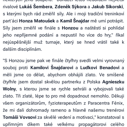
rivalové
Lukáš Šembera
,
Zdeněk Sýkora
a
Jakub Sikorski
,
s kterými bych rád změřil síly. Ale i moji tradiční treninkoví
parťáci
Honza Matoušek
a
Kamil Šnajdar
mě umí potrápit.
Síly jsem změřil ve finále s
Honzou
a naštěstí si pohlídal
jeho nepříjemné podání a nepustil ho více do hry," říkal
nejúspěšnější muž turnaje, který se hned vrátil také k
dalším disciplínám.
"S Honzou jsme pak ve finále čtyřhry svedli velmi vyrovnaný
souboj proti
Kamilovi Šnajdarovi
a
Luďkovi Benadovi
a
měli jsme co dělat, abychom obhájili zlato. Ve smíšené
čtyřhře jsem dostal skvělou partnerku z Polska
Agnieszku
Wolny
, s kterou jsme se rychle sehráli a vybojovali také
zlato. Tři zlaté, lépe to pro mě dopadnout nemohlo. Děkuji
všem organizátorům, fyzioterapeutům z Paracentra Fénix,
že mi dali dohromady rameno a hlavně našemu trenérovi
Tomáši Vovsovi
za skvělé vedení a motivaci," konstatoval s
upřímným díkem také velkému propagátorovi celého