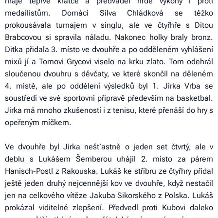
hraje teprve krátce a předváděl hrdé výkony i proti
medailistům. Domácí Silva Chládková se těžko
prokousávala turnajem v singlu, ale ve čtyřhře s Ditou
Brabcovou si spravila náladu. Nakonec holky braly bronz.
Ditka přidala 3. místo ve dvouhře a po odděleném vyhlášení
mixů jí a Tomovi Grycovi viselo na krku zlato. Tom odehrál
sloučenou dvouhru s děvčaty, ve které skončil na děleném
4. místě, ale po oddělení výsledků byl 1. Jirka Vrba se
soustředí ve své sportovní přípravě především na basketbal.
Jirka má mnoho zkušeností i z tenisu, které přenáší do hry s
opeřeným míčkem.
Ve dvouhře byl Jirka nešťastně o jeden set čtvrtý, ale v
deblu s Lukášem Šemberou uhájil 2. místo za párem
Hanisch-Postl z Rakouska. Lukáš ke stříbru ze čtyřhry přidal
ještě jeden druhý nejcennější kov ve dvouhře, když nestačil
jen na celkového vítěze Jakuba Sikorského z Polska. Lukáš
prokázal viditelné zlepšení. Předvedl proti Kubovi daleko