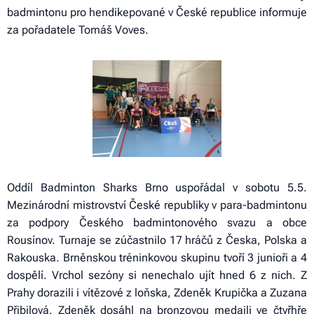
badmintonu pro hendikepované v České republice informuje
za pořadatele Tomáš Voves.
Oddíl Badminton Sharks Brno uspořádal v sobotu 5.5.
Mezinárodní mistrovství České republiky v para-badmintonu
za podpory Českého badmintonového svazu a obce
Rousínov. Turnaje se zúčastnilo 17 hráčů z Česka, Polska a
Rakouska. Brněnskou tréninkovou skupinu tvoří 3 junioři a 4
dospělí. Vrchol sezóny si nenechalo ujít hned 6 z nich. Z
Prahy dorazili i vítězové z loňska, Zdeněk Krupička a Zuzana
Přibilová. Zdeněk dosáhl na bronzovou medaili ve čtyřhře