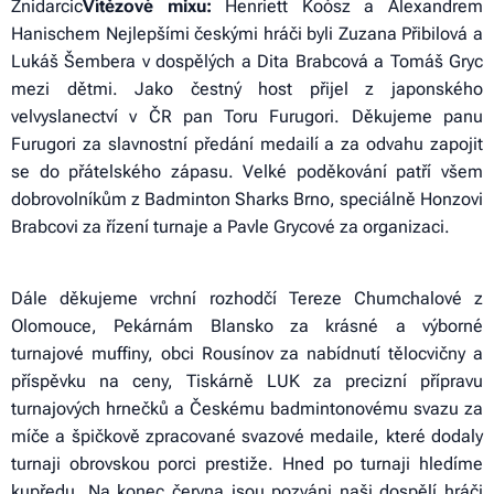
Znidarcic
Vítězové mixu:
Henriett Koósz a Alexandrem
Hanischem Nejlepšími českými hráči byli Zuzana Přibilová a
Lukáš Šembera v dospělých a Dita Brabcová a Tomáš Gryc
mezi dětmi. Jako čestný host přijel z japonského
velvyslanectví v ČR pan Toru Furugori. Děkujeme panu
Furugori za slavnostní předání medailí a za odvahu zapojit
se do přátelského zápasu. Velké poděkování patří všem
dobrovolníkům z Badminton Sharks Brno, speciálně Honzovi
Brabcovi za řízení turnaje a Pavle Grycové za organizaci.
Dále děkujeme vrchní rozhodčí Tereze Chumchalové z
Olomouce, Pekárnám Blansko za krásné a výborné
turnajové muffiny, obci Rousínov za nabídnutí tělocvičny a
příspěvku na ceny, Tiskárně LUK za precizní přípravu
turnajových hrnečků a Českému badmintonovému svazu za
míče a špičkově zpracované svazové medaile, které dodaly
turnaji obrovskou porci prestiže. Hned po turnaji hledíme
kupředu. Na konec června jsou pozváni naši dospělí hráči