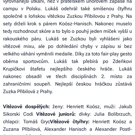
vyrovnanější utkání, než v přátelském únorovém zápase na
campu v Polsku. Lukáš odehrál také smíšenou čtyřhru
společně s loňskou vítězkou Zuzkou Přibilovou z Prahy. Na
sety drželi krok s párem Koósz-Hanisch. Nakonec muselo
tedy rozhodnout skóre a to bylo o pouhý jeden míček vyšší u
rakouského páru. Lukáš se Zuzkou byli vyhlášeni jako
vítězové mixu, ale po dohledání chyby v zápisu si bez
velkého váhání vyměnili medaile. Díky za toto fair-play gesto
oběma sportovcům. Lukáš tak přebírá po Zdeňkovi
Krupičkovi štafetu nejlepšího českého hráče. Lukáš
nakonec obsadil ve třech disciplínách 2. místo za
zahraničními soupeři. Nejlepší českou hráčkou zůstává
Zuzka Přibilová z Prahy.
Vítězové dospělých:
ženy: Henriett Koósz, muži: Jakub
Sikorski Codi
Vítězové juniorů:
dívky: Julia Bolibrzuch,
chlapci: Tomáš Gryc
Vítězové čtyřhry:
Henriett Koósz a
Zuzana Přibilová, Alexander Hanisch a Alexander Postl-