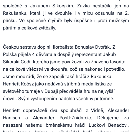
společně s Jakubem Sikorskim. Zuzka nestačila jen na
Rakušanku, která ji ve dvouhře i v mixu odsunula na 2.
příčku. Ve společné čtyřhře byly úspěšné i proti mužským
párům a celkově zvítězily.
Českou sestavu doplnil florbalista Bohuslav Dvořák. Z
Polska přijela 4 děvčata a dospělý reprezentant Jakub
Sikorski Codi, kterého jsme považovali za žhavého favorita
na celkové vítězství ve dvouhře, což se nakonec i potvrdilo.
Jsme moc rádi, že se zapojili také hráči z Rakouska.
Henriett Koósz jako nedávná stříbrná medailistka ze
světového turnaje v Dubaji předváděla hru na nejvyšší
úrovni. Svým vystoupením nadchla všechny přítomné.
Henriett doprovázeli dva spoluhráči z Vídně, Alexander
Hanisch a Alexander Postl-Znidarcic. Děkujeme za
nasazení našemu brněnskému hráči Luďkovi Benadovi,