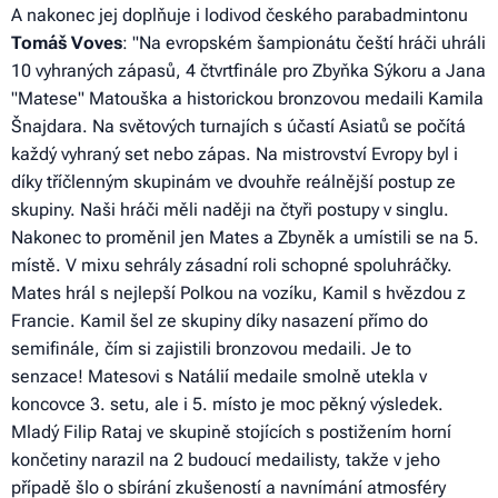
A nakonec jej doplňuje i lodivod českého parabadmintonu
Tomáš Voves
: "
Na evropském šampionátu čeští hráči uhráli
10 vyhraných zápasů, 4 čtvrtfinále pro Zbyňka Sýkoru a Jana
"Matese" Matouška a historickou bronzovou medaili Kamila
Šnajdara. Na světových turnajích s účastí Asiatů se počítá
každý vyhraný set nebo zápas. Na mistrovství Evropy byl i
díky tříčlenným skupinám ve dvouhře reálnější postup ze
skupiny. Naši hráči měli naději na čtyři postupy v singlu.
Nakonec to proměnil jen Mates a Zbyněk a umístili se na 5.
místě. V mixu sehrály zásadní roli schopné spoluhráčky.
Mates hrál s nejlepší Polkou na vozíku, Kamil s hvězdou z
Francie. Kamil šel ze skupiny díky nasazení přímo do
semifinále, čím si zajistili bronzovou medaili. Je to
senzace! Matesovi s Natálií medaile smolně utekla v
koncovce 3. setu, ale i 5. místo je moc pěkný výsledek
.
Mladý Filip Rataj ve skupině stojících s postižením horní
končetiny narazil na 2 budoucí medailisty, takže v jeho
případě šlo o sbírání zkušeností a navnímání atmosféry