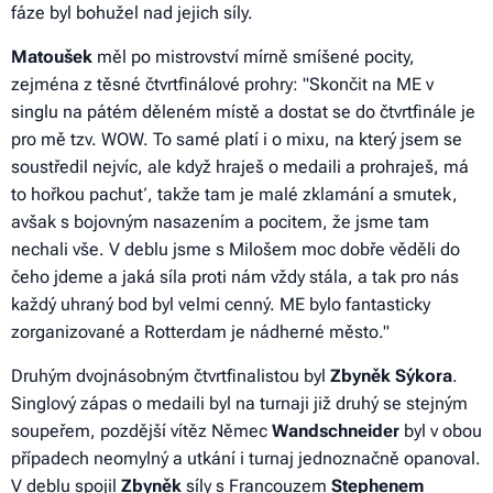
fáze byl bohužel nad jejich síly.
Matoušek
měl po mistrovství mírně smíšené pocity,
zejména z těsné čtvrtfinálové prohry: "
Skončit na ME v
singlu na pátém děleném místě a dostat se do čtvrtfinále je
pro mě tzv. WOW. To samé platí i o mixu, na který jsem se
soustředil nejvíc, ale když hraješ o medaili a prohraješ, má
to hořkou pachuť, takže tam je malé zklamání a smutek,
avšak s bojovným nasazením a pocitem, že jsme tam
nechali vše. V deblu jsme s Milošem moc dobře věděli do
čeho jdeme a jaká síla proti nám vždy stála, a tak pro nás
každý uhraný bod byl velmi cenný. ME bylo fantasticky
zorganizované a Rotterdam je nádherné město
."
Druhým dvojnásobným čtvrtfinalistou byl
Zbyněk
Sýkora
.
Singlový zápas o medaili byl na turnaji již druhý se stejným
soupeřem, pozdější vítěz Němec
Wandschneider
byl v obou
případech neomylný a utkání i turnaj jednoznačně opanoval.
V deblu spojil
Zbyněk
síly s Francouzem
Stephenem