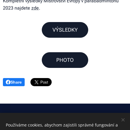
Kompletní výsledky Mistrovství Evropy v parabadmintonu
2023 najdete
zde
.
VÝSLEDKY
PHOTO
Share
© COPYRIGHT 2022
Používáme cookies, abychom zajistili správné fungování a
Podporováno Badminton Sharks Brno, z.s.