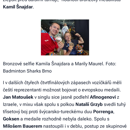
Kamil
Šnajdar
.
Bronzové selfie Kamila Šnajdara a Marily Maurel. Foto:
Badminton Sharks Brno
I v dalších čtyřech čtvrtfinálových zápasech vozíčkářů měli
čeští reprezentanti možnost bojovat o evropskou medaili.
Jan
Matoušek
v singlu sice jasně podlehl
Afinogenovi
z
Izraele, v mixu však spolu s polkou
Natalií
Grzyb
svedli tuhý
třísetový boj proti švýcarsko-tureckému duu
Porrenga
,
Goksen
a medaile rozhodně nebyla daleko. Spolu s
Milošem
Bauerem
nastoupili i v deblu, postup ze skupinové