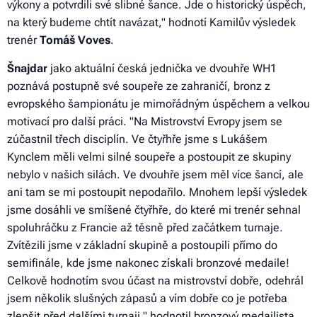
výkony a potvrdili své slibné šance. Jde o historický úspěch,
na který budeme chtít navázat
," hodnotí Kamilův výsledek
trenér
Tomáš
Voves
.
Šnajdar
jako aktuální česká jednička ve dvouhře WH1
poznává postupně své soupeře ze zahraničí, bronz z
evropského šampionátu je mimořádným úspěchem a velkou
motivací pro další práci. "
Na Mistrovství Evropy jsem se
zúčastnil třech disciplín. Ve čtyřhře jsme s Lukášem
Kynclem měli velmi silné soupeře a postoupit ze skupiny
nebylo v našich silách. Ve dvouhře jsem měl více šancí, ale
ani tam se mi postoupit nepodařilo. Mnohem lepší výsledek
jsme dosáhli ve smíšené čtyřhře, do které mi trenér sehnal
spoluhráčku z Francie až těsně před začátkem turnaje.
Zvítězili jsme v základní skupině a postoupili přímo do
semifinále, kde jsme nakonec získali bronzové medaile!
Celkově hodnotím svou účast na mistrovství dobře, odehrál
jsem několik slušných zápasů a vím dobře co je potřeba
zlepšit před dalšími turnaji
," hodnotil bronzový medailista