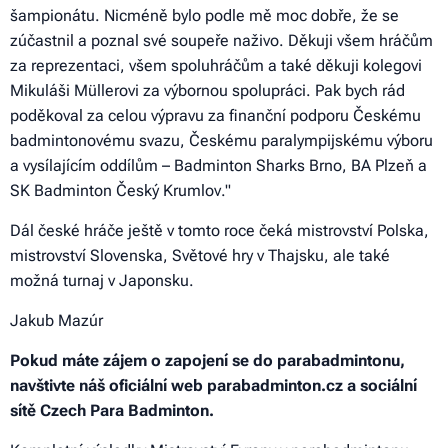
šampionátu. Nicméně bylo podle mě moc dobře, že se
zúčastnil a poznal své soupeře naživo. Děkuji všem hráčům
za reprezentaci, všem spoluhráčům a také děkuji kolegovi
Mikuláši Müllerovi za výbornou spolupráci. Pak bych rád
poděkoval za celou výpravu za finanční podporu Českému
badmintonovému svazu, Českému paralympijskému výboru
a vysílajícím oddílům – Badminton Sharks Brno, BA Plzeň a
SK Badminton Český Krumlov
."
Dál české hráče ještě v tomto roce čeká mistrovství Polska,
mistrovství Slovenska, Světové hry v Thajsku, ale také
možná turnaj v Japonsku.
Jakub Mazúr
Pokud máte zájem o zapojení se do parabadmintonu,
navštivte náš oficiální web
parabadminton.cz
a sociální
sítě Czech Para Badminton.