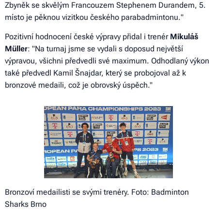
Zbyněk se skvělým Francouzem Stephenem Durandem, 5.
místo je pěknou vizitkou českého parabadmintonu.
"
Pozitivní hodnocení české výpravy přidal i trenér
Mikuláš
Müller
: "
Na turnaj jsme se vydali s doposud největší
výpravou, všichni předvedli své maximum. Odhodlaný výkon
také předvedl Kamil Šnajdar, který se probojoval až k
bronzové medaili, což je obrovský úspěch
."
Bronzoví medailisti se svými trenéry. Foto: Badminton
Sharks Brno