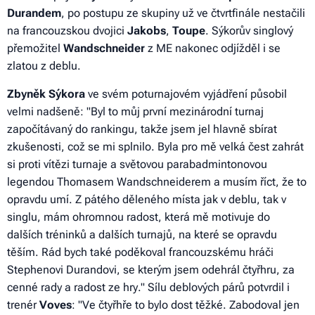
Durandem
, po postupu ze skupiny už ve čtvrtfinále nestačili
na francouzskou dvojici
Jakobs
,
Toupe
. Sýkorův singlový
přemožitel
Wandschneider
z ME nakonec odjížděl i se
zlatou z deblu.
Zbyněk
Sýkora
ve svém poturnajovém vyjádření působil
velmi nadšeně: "
Byl to můj první mezinárodní turnaj
započítávaný do rankingu, takže jsem jel hlavně sbírat
zkušenosti, což se mi splnilo. Byla pro mě velká čest zahrát
si proti vítězi turnaje a světovou parabadmintonovou
legendou Thomasem Wandschneiderem a musím říct, že to
opravdu umí. Z pátého děleného místa jak v deblu, tak v
singlu, mám ohromnou radost, která mě motivuje do
dalších tréninků a dalších turnajů, na které se opravdu
těším. Rád bych také poděkoval francouzskému hráči
Stephenovi Durandovi, se kterým jsem odehrál čtyřhru, za
cenné rady a radost ze hry
." Sílu deblových párů potvrdil i
trenér
Voves
: "
Ve čtyřhře to bylo dost těžké. Zabodoval jen