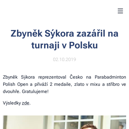
Zbyněk Sýkora zazářil na
turnaji v Polsku
02.10.2019
Zbyněk Sýkora reprezentoval Česko na Parabadminton
Polish Open a přiváží 2 medaile, zlato v mixu a stříbro ve
dvouhře. Gratulujeme!
Výsledky
zde
.